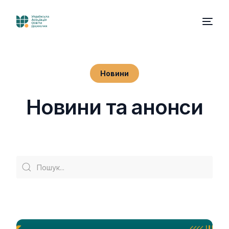
Новини
Н
о
в
и
н
и
т
а
а
н
о
н
с
и