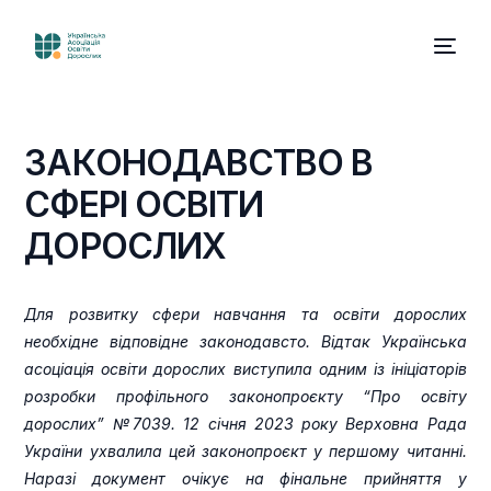
З
А
К
О
Н
О
Д
А
В
С
Т
В
О
В
С
Ф
Е
Р
І
О
С
В
І
Т
И
Д
О
Р
О
С
Л
И
Х
Для розвитку сфери навчання та освіти дорослих
необхідне відповідне законодавсто. Відтак Українська
асоціація освіти дорослих виступила одним із ініціаторів
розробки профільного законопроєкту “Про освіту
дорослих”
№7039
. 12 січня 2023 року
Верховна Рада
України
ухвалила
цей законопроєкт у першому читанні.
Наразі документ очікує на фінальне прийняття у