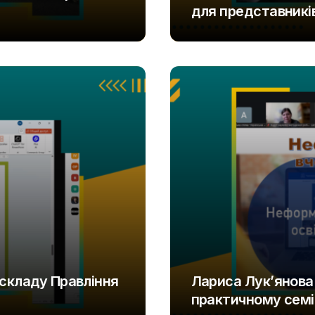
для представників
UAOD
 складу Правління
Лариса Лук’янова 
практичному семі