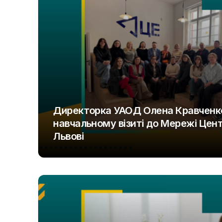
Директорка УАОД Олена Кравченко
навчальному візиті до Мережі Центр
Львові
UAOD