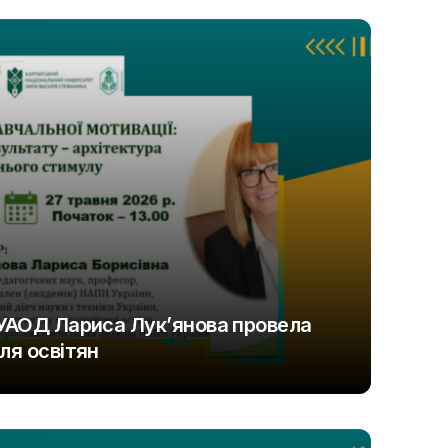
 УАОД Лариса Лукʼянова провела
ля освітян