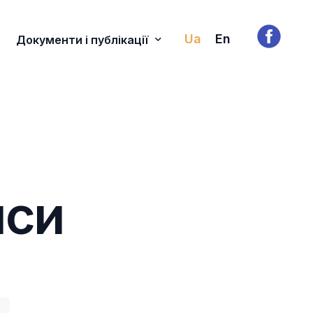
Ua
En
Документи і публікації
ства
Законодавство в сфері освіти дорослих
Внутрішні документи УАОД
Юридичні особи
Наукові та аналітичні публікації
Фізичні особи
н
с
и