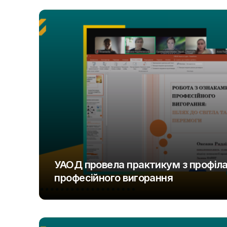
УАОД провела практикум з профіл
професійного вигорання
UAOD