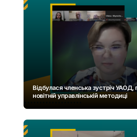
Відбулася членська зустріч УАОД,
новітній управлінській методиці
UAOD