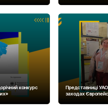
UAOD
щорічний конкурс
Представниці УАО
лих»
заходах Європейсь
UAOD