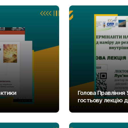
актики
Голова Правління
гостьову лекцію д
UAOD