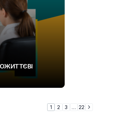
ЛОЖИТТЄВІ
1
2
3
…
22