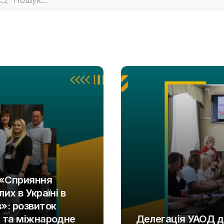
 «Сприяння
их в Україні в
»: розвиток
у та міжнародне
Делегація УАОД д