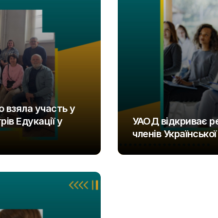
 взяла участь у
ів Едукації у
УАОД відкриває р
членів Української
UAOD