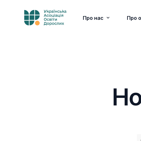
Про нас
Про 
Візитівка
Робочі органи
Партнери
Н
Контакти