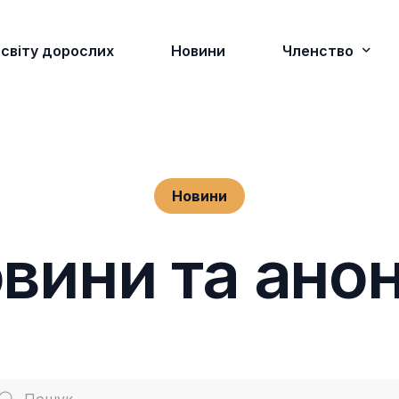
освіту дорослих
Новини
Членство
Переваги член
Діючі члени
Новини
Правління
Як долучитися?
Виконавча дирекція
о
в
и
н
и
т
а
а
н
о